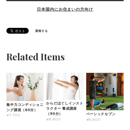
日本国内にお住まいの方向け
通報する
Related Items
からだほぐしインスト
集中力コンディショニ
ラクター 養成講座
ング講座（60分）
（90分）
ベーシックセブン
¥7,700
¥8,800
¥8,800